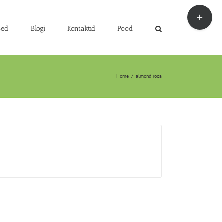
Toggle
Sliding
Bar
sed
Blogi
Kontaktid
Pood
Area
Home
/
almond roca