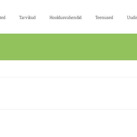
ted
Tarvikud
Hooldusvahendid
Teenused
Uudi