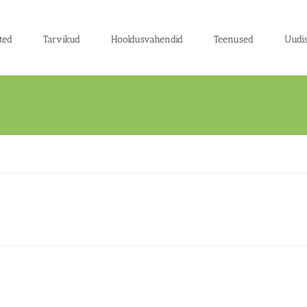
ted
Tarvikud
Hooldusvahendid
Teenused
Uudi