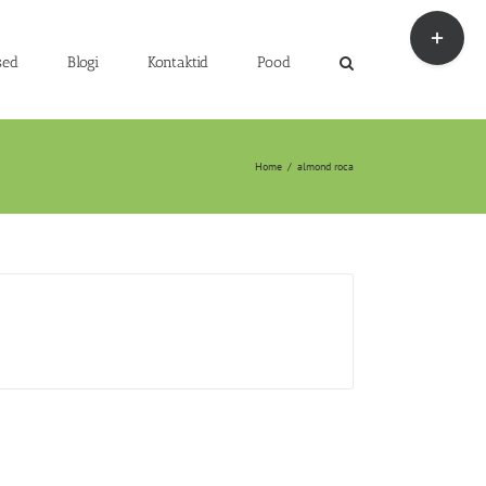
Toggle
Sliding
Bar
sed
Blogi
Kontaktid
Pood
Area
Home
/
almond roca