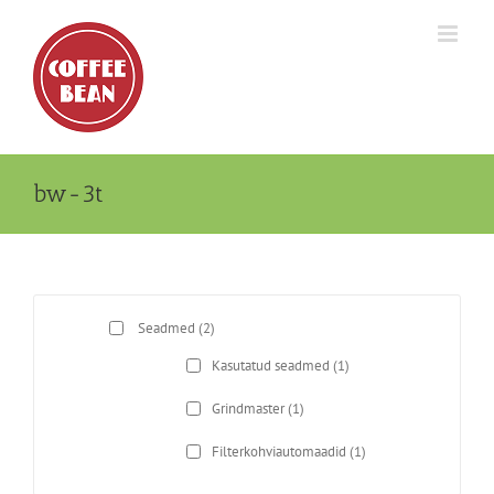
Skip
to
content
bw-3t
Seadmed
(2)
Kasutatud seadmed
(1)
Grindmaster
(1)
Filterkohviautomaadid
(1)