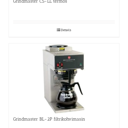
Grindmaster CS-LL termos
Details
Grindmaster BL-2P filtrikohvimasin