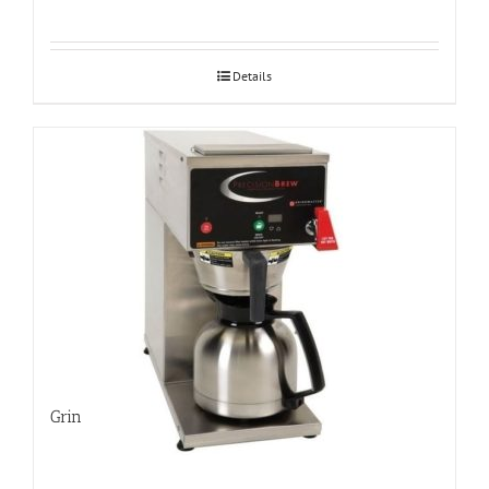
Details
Grindmaster B-ID filtrikohvimasin