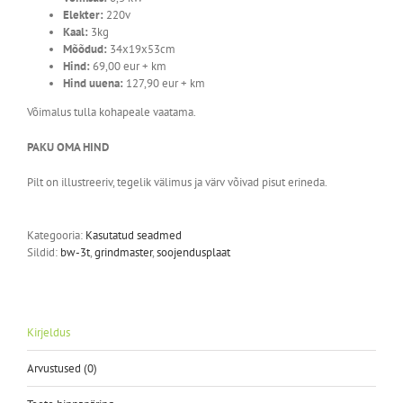
Elekter:
220v
Kaal:
3kg
Mõõdud:
34x19x53cm
Hind:
69,00 eur + km
Hind uuena:
127,90 eur + km
Võimalus tulla kohapeale vaatama.
PAKU OMA HIND
Pilt on illustreeriv, tegelik välimus ja värv võivad pisut erineda.
Kategooria:
Kasutatud seadmed
Sildid:
bw-3t
,
grindmaster
,
soojendusplaat
Kirjeldus
Arvustused (0)