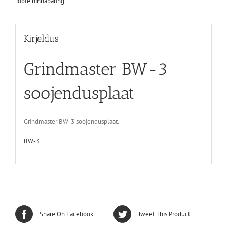
Toote hinnapäring
Kirjeldus
Grindmaster BW-3
soojendusplaat
Grindmaster BW-3 soojendusplaat.
BW-3
Share On Facebook
Tweet This Product