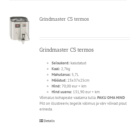
Grindmaster CS termos
Grindmaster CS termos
Seisukord:
kasutatud
Kaal:
2,7kg
Mahutavus:
5,7L
Mõõdud:
23x37x25cm
Hind:
70,00 eur + km
Hind uuena:
131,90 eur + km
Võimalus kohapeale vaatama tulla.
PAKU OMA HIND
Pilt on illustreeriv, tegelik välimus ja värv võivad pisut
erineda.
Details