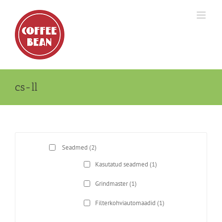
Skip
to
content
cs-ll
Seadmed
(2)
Kasutatud seadmed
(1)
Grindmaster
(1)
Filterkohviautomaadid
(1)