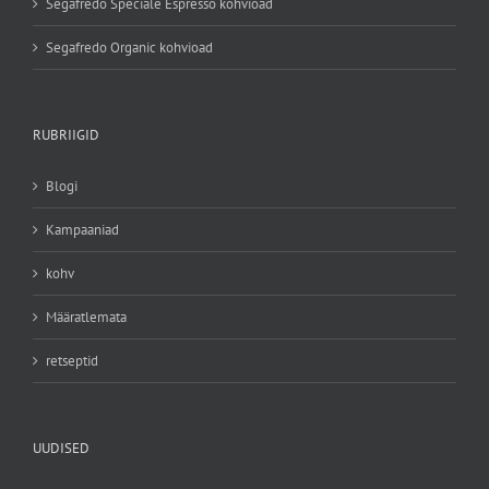
Segafredo Speciale Espresso kohvioad
Segafredo Organic kohvioad
RUBRIIGID
Blogi
Kampaaniad
kohv
Määratlemata
retseptid
UUDISED