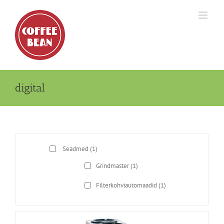
Skip
to
content
digital
Seadmed
(1)
Grindmaster
(1)
Filterkohviautomaadid
(1)