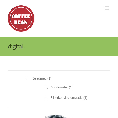
Skip
to
content
digital
Seadmed
(1)
Grindmaster
(1)
Filterkohviautomaadid
(1)