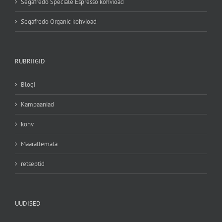
Segafredo Speciale Espresso kohvioad
Segafredo Organic kohvioad
RUBRIIGID
Blogi
Kampaaniad
kohv
Määratlemata
retseptid
UUDISED