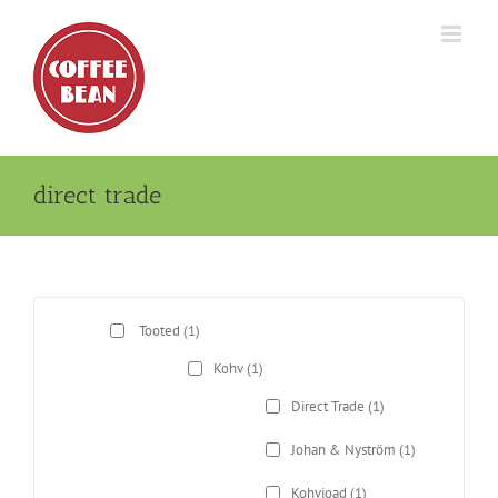
Skip
to
content
direct trade
Tooted
(1)
Kohv
(1)
Direct Trade
(1)
Johan & Nyström
(1)
Kohvioad
(1)