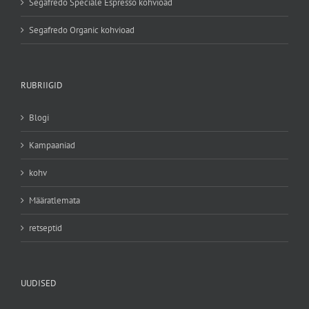
Segafredo Speciale Espresso kohvioad
Segafredo Organic kohvioad
RUBRIIGID
Blogi
Kampaaniad
kohv
Määratlemata
retseptid
UUDISED