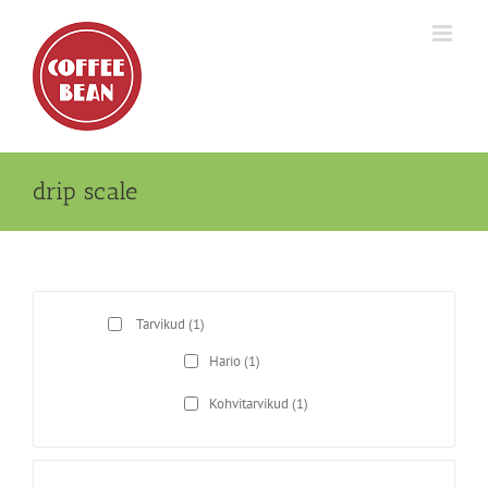
Skip
to
content
drip scale
Tarvikud
(1)
Hario
(1)
Kohvitarvikud
(1)