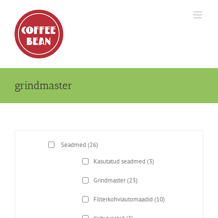
Skip
to
content
grindmaster
Seadmed
(26)
Kasutatud seadmed
(3)
Grindmaster
(23)
Filterkohviautomaadid
(10)