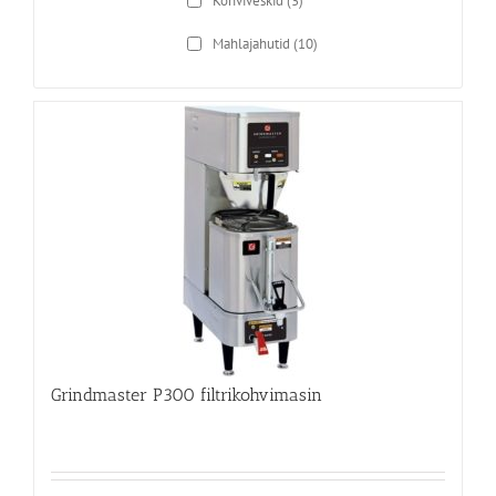
Kohviveskid
(3)
Mahlajahutid
(10)
Grindmaster P300 filtrikohvimasin