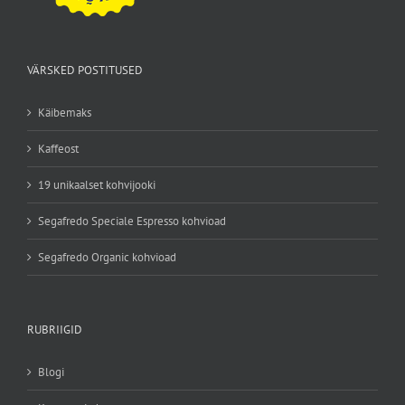
VÄRSKED POSTITUSED
Käibemaks
Kaffeost
19 unikaalset kohvijooki
Segafredo Speciale Espresso kohvioad
Segafredo Organic kohvioad
RUBRIIGID
Blogi