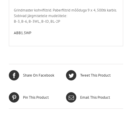
Grindmaster kohvifiltrid. Paberfiltrid mõõduga 9 x 4, 500tk karbis.
Sobivad järgmisetele mudelitele:
B-3, B-6, B-3WL, B-ID, BL-2P
ABB1.5WP
Share On Facebook
Tweet This Product
Pin This Product
Email This Product