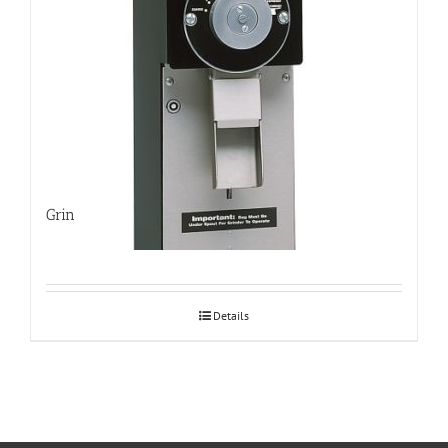
Grindmaster 875E
Details