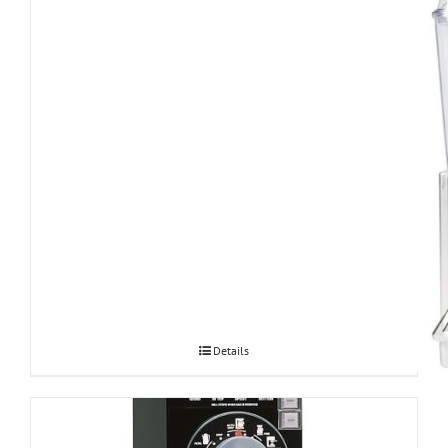
Grindmaster Bubbler D35 mahlajahuti
Details