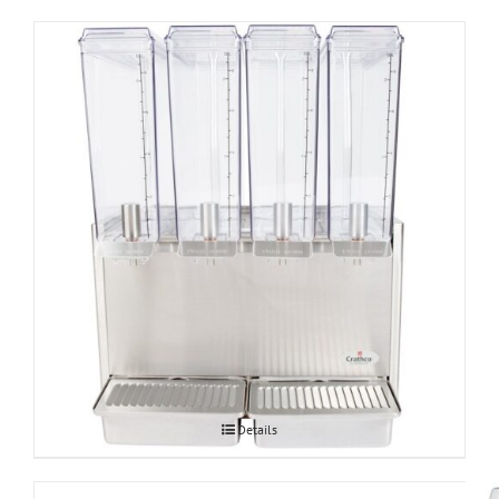
Grindmaster Bubbler E49 mahlajahuti
Details