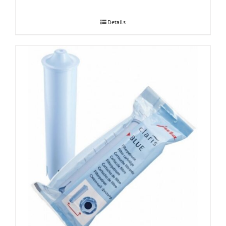
Details
JURA Claris Blue veefilter 1tk