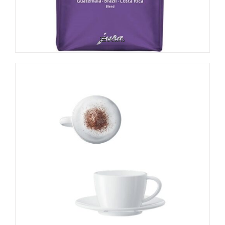
Details
JURA cappuccinotassid 2-ne komplekt