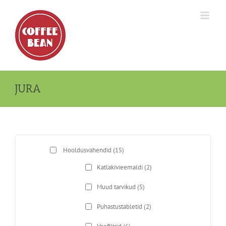
Skip
to
content
JURA
Hooldusvahendid
(15)
Katlakivieemaldi
(2)
Muud tarvikud
(5)
Puhastustabletid
(2)