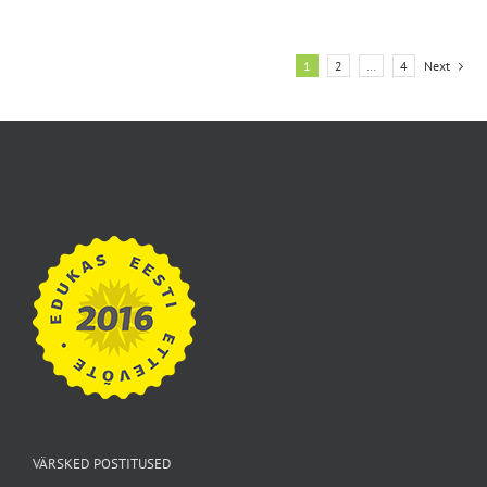
1
2
…
4
Next
VÄRSKED POSTITUSED