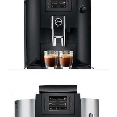
Espressomasin JURA WE6
Details