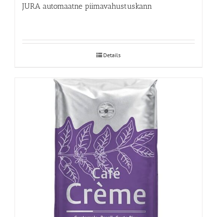
JURA automaatne piimavahustuskann
Details
JURA Cafe Creme 250g