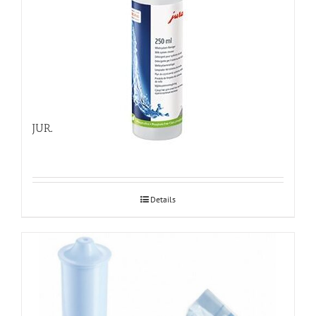
JURA piimasüsteemi puhastusvedelik 250ml
Details