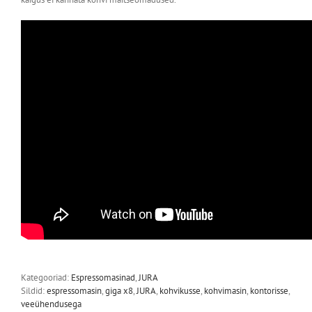
Kategooriad:
Espressomasinad
,
JURA
Sildid:
espressomasin
,
giga x8
,
JURA
,
kohvikusse
,
kohvimasin
,
kontorisse
,
veeühendusega