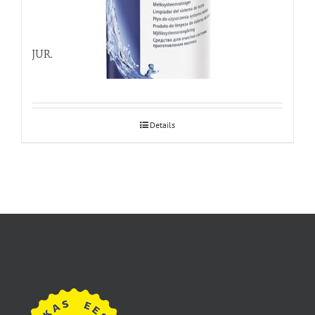
JURA piimasüsteemi puhastusvedelik 1000ml
Details