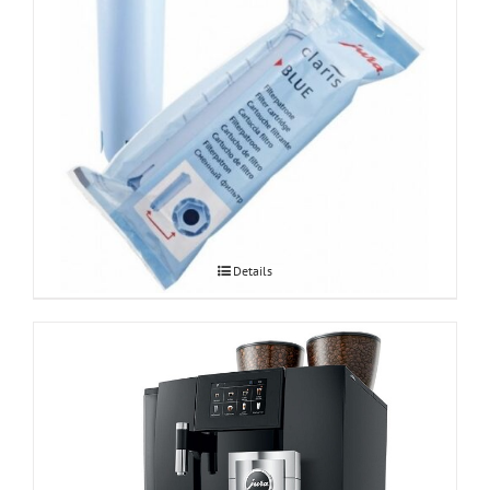
JURA Claris Blue veefilter 1tk
Details