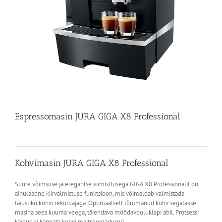
Espressomasin JURA GIGA X8 Professional
Kohvimasin JURA GIGA X8 Professional
Suure võimsuse ja elegantse viimistlusega GIGA X8 Professionalil on
ainulaadne kiirvalmistuse funktsioon, mis võimaldab valmistada
täiusliku kohvi rekordajaga. Optimaalselt tõmmanud kohv segatakse
masina sees kuuma veega, täiendava möödavooluklapi abil. Protsessi
käigus ei kannata kohvi maitseomadused.