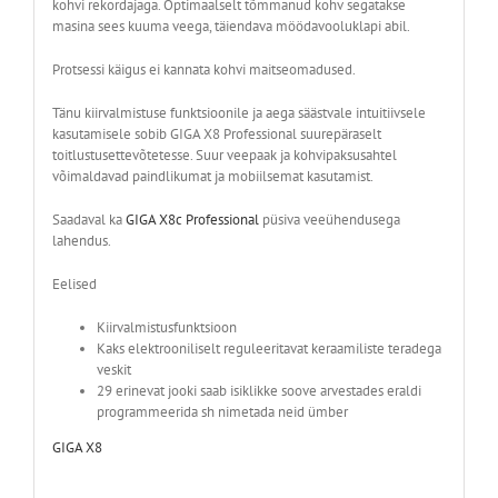
kohvi rekordajaga. Optimaalselt tõmmanud kohv segatakse
masina sees kuuma veega, täiendava möödavooluklapi abil.
Protsessi käigus ei kannata kohvi maitseomadused.
Tänu kiirvalmistuse funktsioonile ja aega säästvale intuitiivsele
kasutamisele sobib GIGA X8 Professional suurepäraselt
toitlustusettevõtetesse. Suur veepaak ja kohvipaksusahtel
võimaldavad paindlikumat ja mobiilsemat kasutamist.
Saadaval ka
GIGA X8c Professional
püsiva veeühendusega
lahendus.
Eelised
Kiirvalmistusfunktsioon
Kaks elektrooniliselt reguleeritavat keraamiliste teradega
veskit
29 erinevat jooki saab isiklikke soove arvestades eraldi
programmeerida sh nimetada neid ümber
GIGA X8