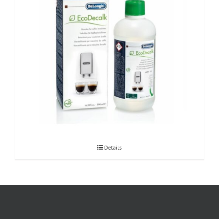
DeLonghi ECODECALK katlakivieemaldaja 500ml
Details