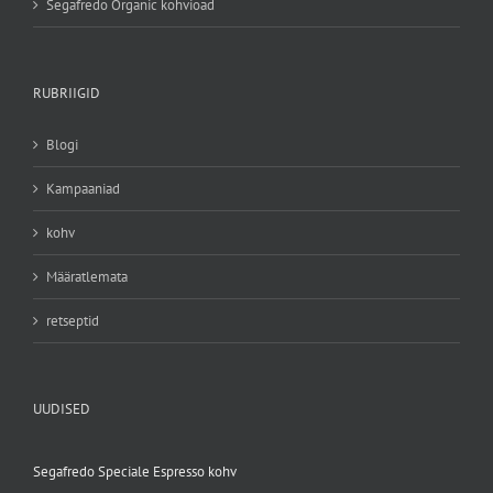
Segafredo Organic kohvioad
RUBRIIGID
Blogi
Kampaaniad
kohv
Määratlemata
retseptid
UUDISED
Segafredo Speciale Espresso kohv