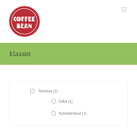
Skip
to
content
klaasist
Tarvikud
(1)
JURA
(1)
Kohvitarvikud
(1)