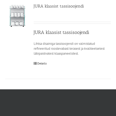
JURA klaasist tassisoojendi
JURA klaasist tassisoojendi
Lihtsa disainiga tassisoojendi on valmistatud
refineeritud roostevabast terasest ja kvaliteetsetest
läbipaistvatest klaaspaneelidest.
Details