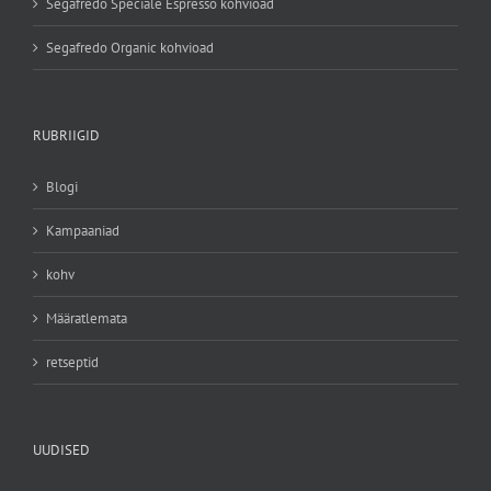
Segafredo Speciale Espresso kohvioad
Segafredo Organic kohvioad
RUBRIIGID
Blogi
Kampaaniad
kohv
Määratlemata
retseptid
UUDISED