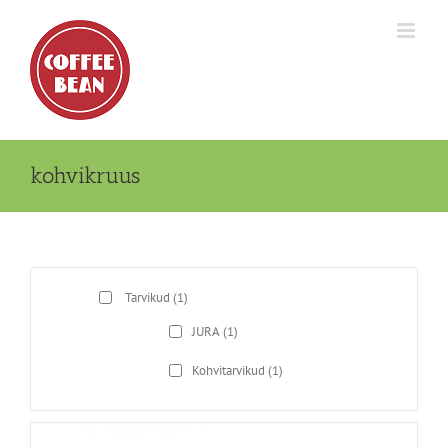
Skip
to
content
kohvikruus
Tarvikud
(1)
JURA
(1)
Kohvitarvikud
(1)