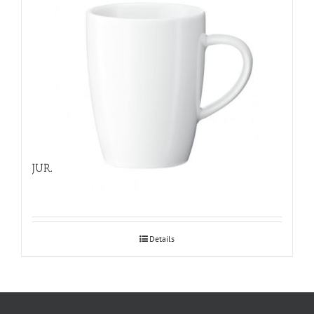
JURA kohvikruus
Details