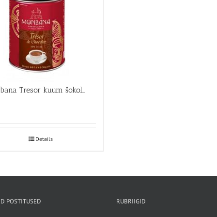
Monbana Tresor kuum šokolaad 250g
Details
D POSTITUSED
RUBRIIGID