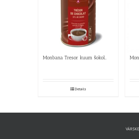
Monbana Tresor kuum šokolaad 1kg
Details
VÄRSKE