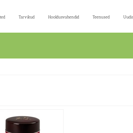
ted
Tarvikud
Hooldusvahendid
Teenused
Uudi