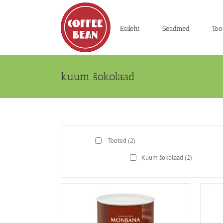
Skip
to
content
Esileht
Seadmed
Too
kuum šokolaad
Tooted
(2)
Kuum šokolaad
(2)