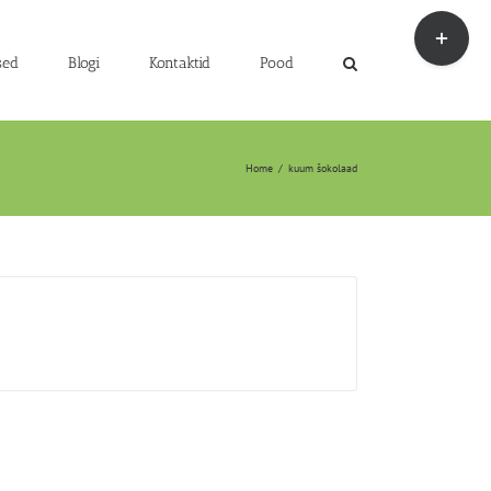
Toggle
Sliding
Bar
sed
Blogi
Kontaktid
Pood
Area
Home
/
kuum šokolaad