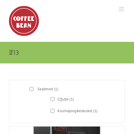
Skip
to
content
lf13
Seadmed
(1)
CQube
(1)
Kuumajoogikeskused
(1)