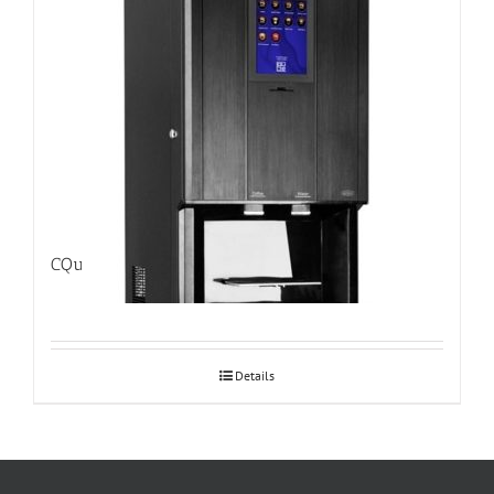
CQube LF13 Touch kuumajoogikeskus
Details