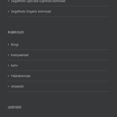
Segafredo Speciale Espresso kohvioad
Segafredo Organic kohvioad
RUBRIIGID
Blogi
Kampaaniad
kohv
Määratlemata
retseptid
UUDISED