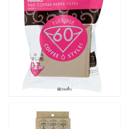
Hario V60 paberfiltrid Misarashi 01
Details