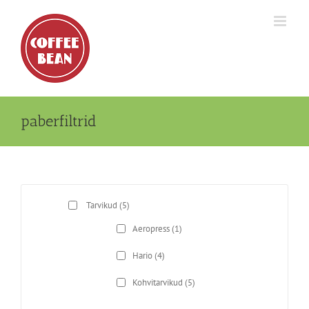
Skip
to
content
paberfiltrid
Tarvikud
(5)
Aeropress
(1)
Hario
(4)
Kohvitarvikud
(5)