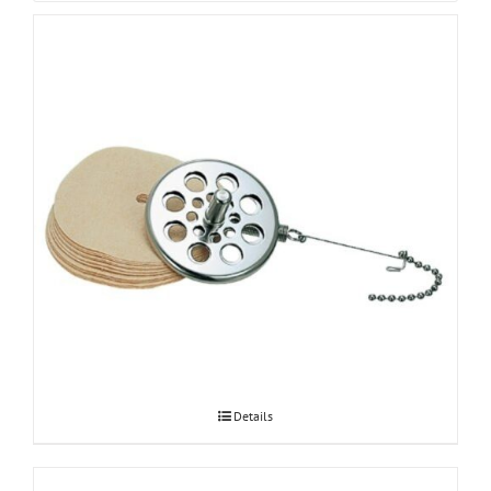
Hario Syphon paberfiltri adapter
Details