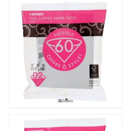
Hario V60 paberfiltrid Misarashi 02
Details