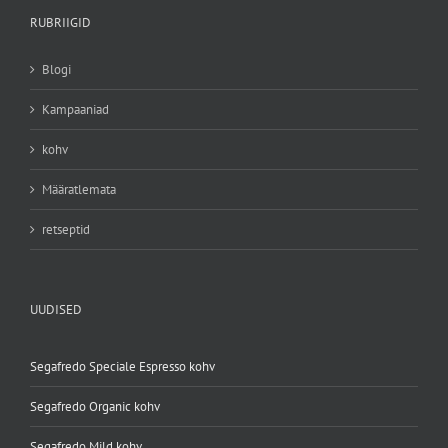
RUBRIIGID
Blogi
Kampaaniad
kohv
Määratlemata
retseptid
UUDISED
Segafredo Speciale Espresso kohv
Segafredo Organic kohv
Segafredo Mild kohv