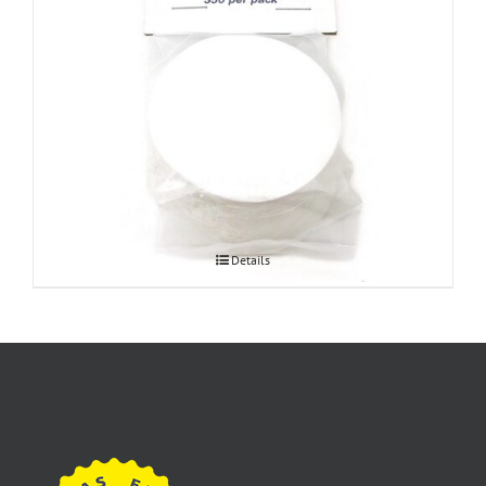
Aeropress paberfiltrid
Details