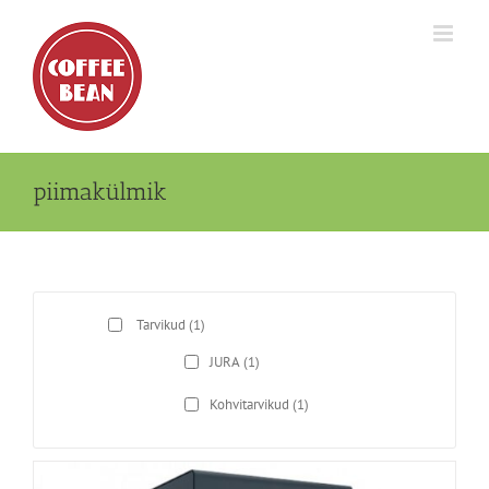
Skip
to
content
piimakülmik
Tarvikud
(1)
JURA
(1)
Kohvitarvikud
(1)