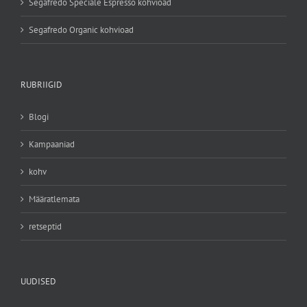
Segafredo Speciale Espresso kohvioad
Segafredo Organic kohvioad
RUBRIIGID
Blogi
Kampaaniad
kohv
Määratlemata
retseptid
UUDISED