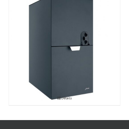
JURA piimakülmik Cooler Pro 4L
Details