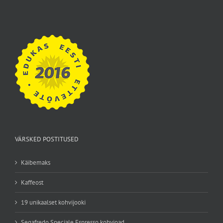
VÄRSKED POSTITUSED
Käibemaks
Kaffeost
19 unikaalset kohvijooki
Segafredo Speciale Espresso kohvioad