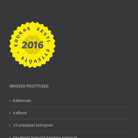
VÄRSKED POSTITUSED
Käibemaks
Kaffeost
19 unikaalset kohvijooki
Segafredo Speciale Espresso kohvioad