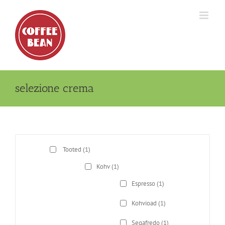
Skip
to
content
selezione crema
Tooted
(1)
Kohv
(1)
Espresso
(1)
Kohvioad
(1)
Segafredo
(1)