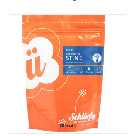
Stine ingveri-apelsini taimetee
Details