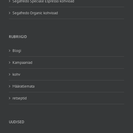
Segafredo Speciale Espresso kohvioad
Segafredo Organic kohvioad
RUBRIIGID
Blogi
Kampaaniad
kohv
Määratlemata
retseptid
UUDISED