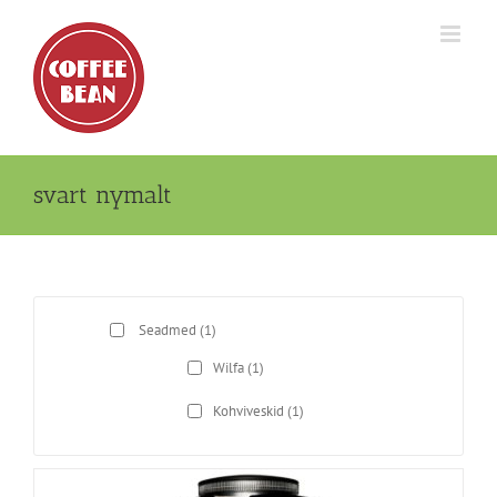
Skip
to
content
svart nymalt
Seadmed
(1)
Wilfa
(1)
Kohviveskid
(1)