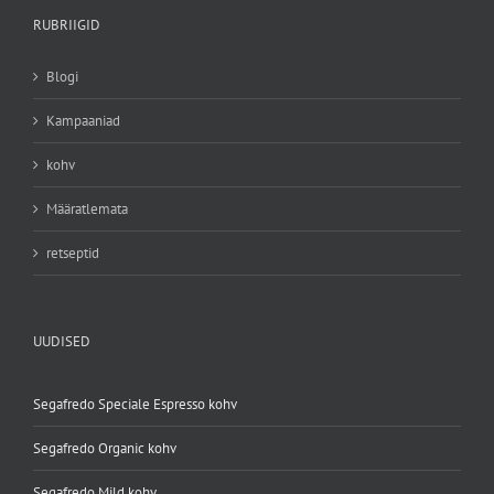
RUBRIIGID
Blogi
Kampaaniad
kohv
Määratlemata
retseptid
UUDISED
Segafredo Speciale Espresso kohv
Segafredo Organic kohv
Segafredo Mild kohv