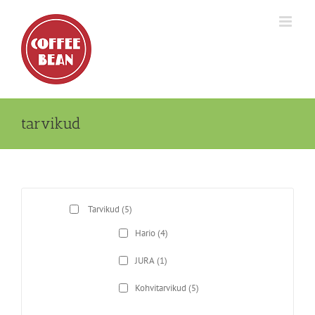
Skip
to
content
tarvikud
Tarvikud
(5)
Hario
(4)
JURA
(1)
Kohvitarvikud
(5)