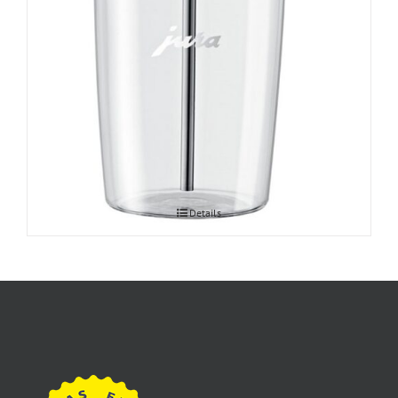
JURA klaasist piimamahuti
Details