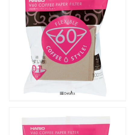
Hario V60 paberfiltrid Misarashi 01
Details