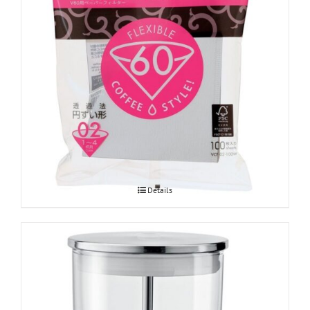
Hario V60 paberfiltrid Misarashi 02
Details