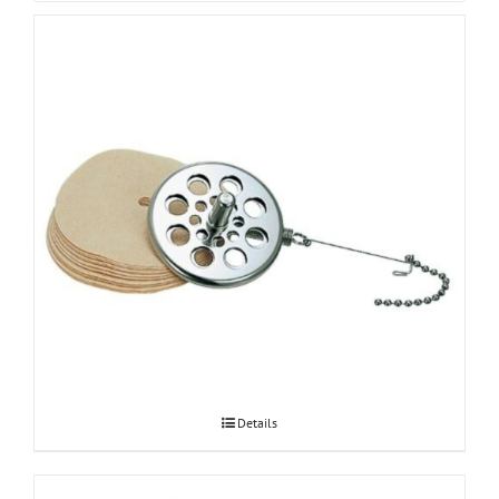
Hario Syphon paberfiltri adapter
Details