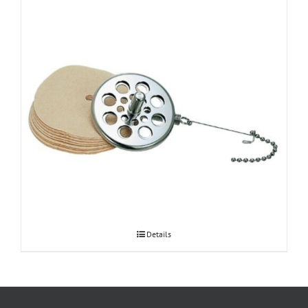
Hario Syphon paberfiltri adapter
Details