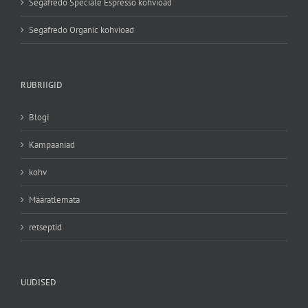
Segafredo Speciale Espresso kohvioad
Segafredo Organic kohvioad
RUBRIIGID
Blogi
Kampaaniad
kohv
Määratlemata
retseptid
UUDISED