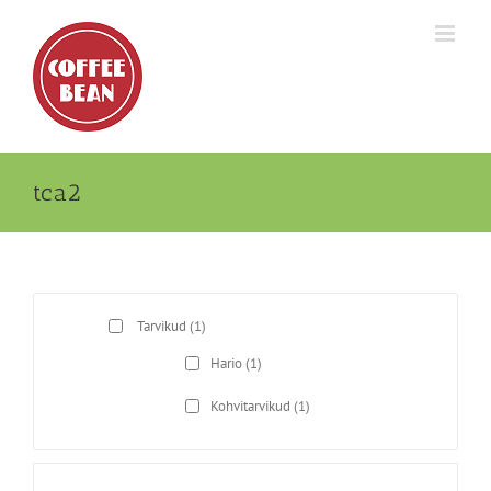
Skip
to
content
tca2
Tarvikud
(1)
Hario
(1)
Kohvitarvikud
(1)