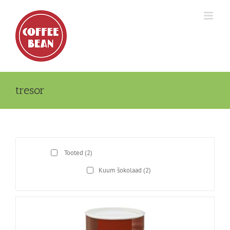
Skip
to
content
tresor
Tooted
(2)
Kuum šokolaad
(2)