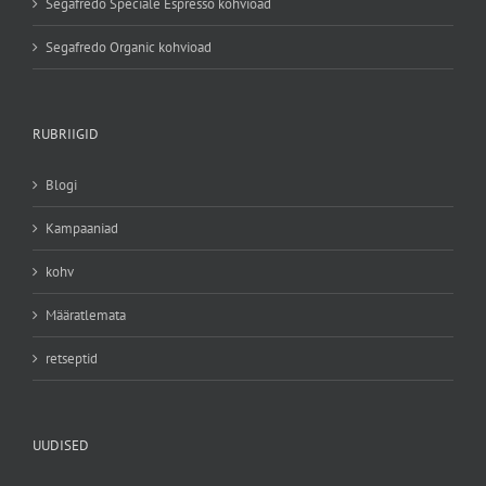
Segafredo Speciale Espresso kohvioad
Segafredo Organic kohvioad
RUBRIIGID
Blogi
Kampaaniad
kohv
Määratlemata
retseptid
UUDISED