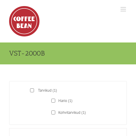
Skip
to
content
VST-2000B
Tarvikud
(1)
Hario
(1)
Kohvitarvikud
(1)