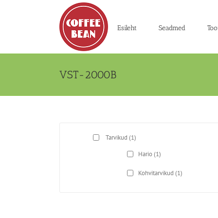
Skip
to
content
Esileht
Seadmed
Too
VST-2000B
Tarvikud
(1)
Hario
(1)
Kohvitarvikud
(1)