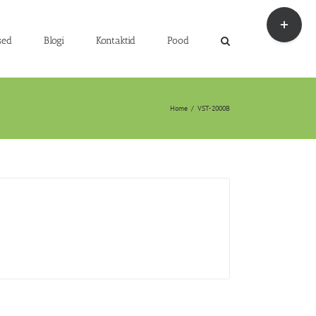
Toggle
Sliding
Bar
sed
Blogi
Kontaktid
Pood
Area
Home
/
VST-2000B