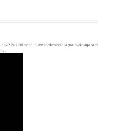
kohvi? Paljuski taandub see kordamisele ja praktikale aga sa ei
hvi.