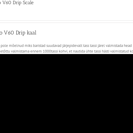
o V60 Drip Scale
o V60 Drip kaal
 pole mõelnud miks baristad suudavad järjepidevalt tass tassi järel valmistada head 
etõttu valmistama ennem 1000tassi kohvi, et nautida ühte tassi hästi valmistatud ko