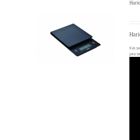
Hari
Hari
Kas sa
pea se