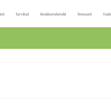
ted
Tarvikud
Hooldusvahendid
Teenused
Uudi