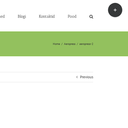
Toggle
Sliding
Bar
sed
Blogi
Kontaktid
Pood
Area
Home
/
Aeropress
/
aeropress-2
Previous