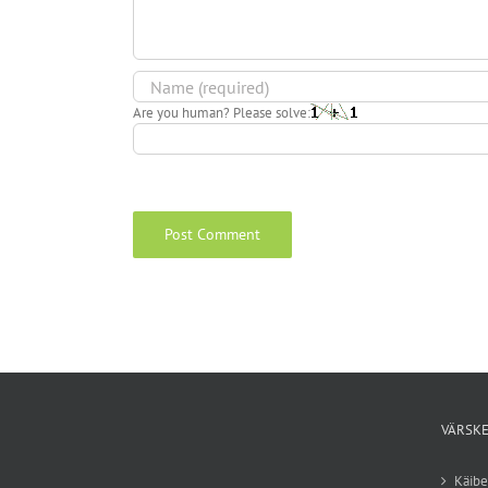
Are you human? Please solve:
VÄRSKE
Käib