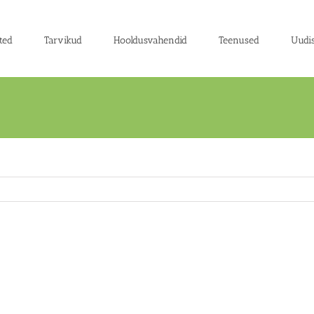
ted
Tarvikud
Hooldusvahendid
Teenused
Uudi