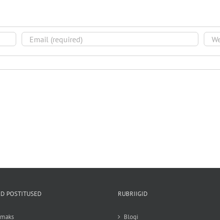
D POSTITUSED
RUBRIIGID
emaks
Blogi