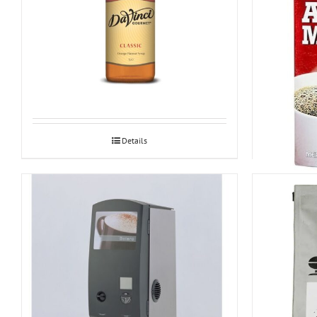
Apelsinisiirup 1L
Aromi Mokk
Details