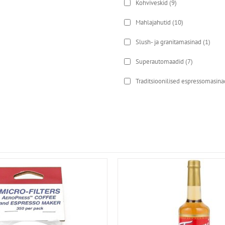
Kohviveskid
(9)
Mahlajahutid
(10)
Slush- ja granitamasinad
(1)
Superautomaadid
(7)
Traditsioonilised espressomasina