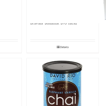
Bravilor Bonamat B10 filtrid
Details