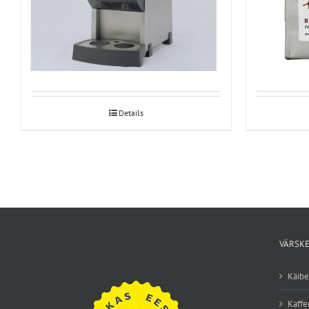
Bravilor Bonamat Bolero 211 kakaomasin
Brazil For
Details
VÄRSKE
Käib
Kaffe