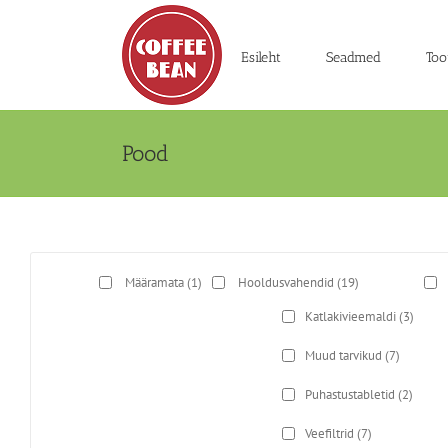
Skip
to
content
Esileht
Seadmed
Too
Pood
Määramata
(1)
Hooldusvahendid
(19)
Katlakivieemaldi
(3)
Muud tarvikud
(7)
Puhastustabletid
(2)
Veefiltrid
(7)