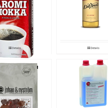
a filtrikohv 450g
Banaanisiirup 1L
Details
Details