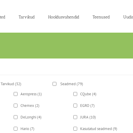
ted
Tarvikud
Hooldusvahendid
Teenused
Uudi
Tarvikud
(32)
Seadmed
(79)
Aeropress
(1)
CQube
(4)
Chemex
(2)
EGRO
(7)
DeLonghi
(4)
JURA
(10)
Hario
(7)
Kasutatud seadmed
(9)