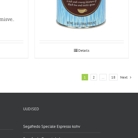
Cappuccinatore desinfitseerimisvedelik 1L
Chai Elephant Vanilla 398g
Details
1
2
…
18
Next
UUDISED
Segafredo Speciale Espresso kohv