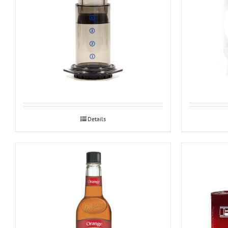
Aeropress
Aeropress p
Details