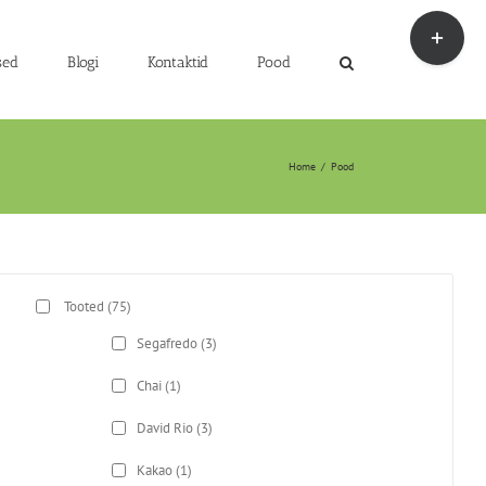
Toggle
Sliding
Bar
sed
Blogi
Kontaktid
Pood
Area
Home
/
Pood
Tooted
(75)
Segafredo
(3)
Chai
(1)
David Rio
(3)
Kakao
(1)