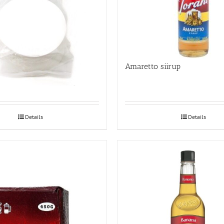
aberfiltrid
Amaretto siirup
Details
Details