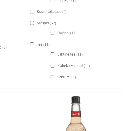
Filtrikohv
(3)
Kuum šokolaad
(4)
Siirupid
(32)
DaVinci
(14)
Tee
(11)
d
(5)
Lahtine tee
(11)
Mahekasvatatud
(11)
Schlürf
(11)