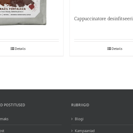
taleza 250g
Details
Details
D POSTITUSED
RUBRIIGID
emaks
Blogi
ost
Kampaaniad