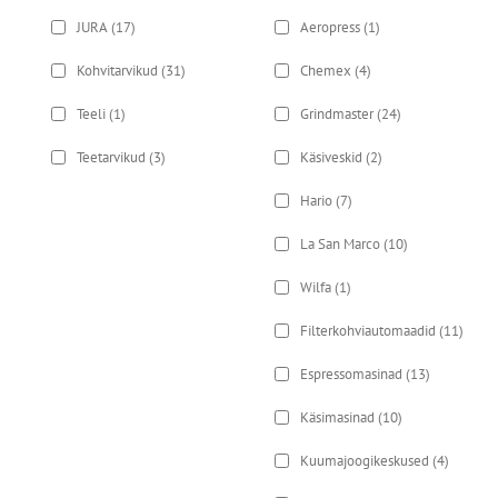
JURA
(17)
Aeropress
(1)
Kohvitarvikud
(31)
Chemex
(4)
Teeli
(1)
Grindmaster
(24)
Teetarvikud
(3)
Käsiveskid
(2)
Hario
(7)
La San Marco
(10)
Wilfa
(1)
Filterkohviautomaadid
(11)
Espressomasinad
(13)
Käsimasinad
(10)
Kuumajoogikeskused
(4)