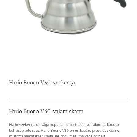
Hario Buono V60 veekeetja
Hario Buono V60 valamiskann
Hario veekeetja on väga populaarne baristade, kohvikute ja koduste
kohvisõprade seas. Hario Buono V60 on unikaalne ja usaldusväärne,
mistõttu hinnataksegi teda üle kogu maailma väga kõrgelt.