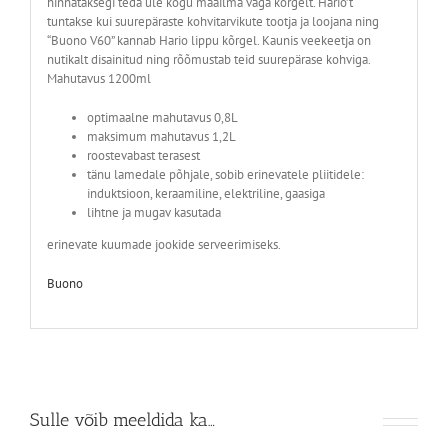
hinnataksegi teda üle kogu maailma väga kõrgelt. Hario’t
tuntakse kui suurepäraste kohvitarvikute tootja ja loojana ning
“Buono V60” kannab Hario lippu kõrgel.
Kaunis veekeetja on
nutikalt disainitud ning rõõmustab teid suurepärase kohviga.
Mahutavus 1200ml
optimaalne mahutavus 0,8L
maksimum mahutavus 1,2L
roostevabast terasest
tänu lamedale põhjale, sobib erinevatele pliitidele:
induktsioon, keraamiline, elektriline, gaasiga
lihtne ja mugav kasutada
erinevate kuumade jookide serveerimiseks.
Buono
Sulle võib meeldida ka…