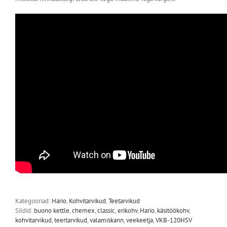
Kategooriad:
Hario
,
Kohvitarvikud
,
Teetarvikud
Sildid:
buono kettle
,
chemex
,
classic
,
erikohv
,
Hario
,
käsitöökohv
,
kohvitarvikud
,
teertarvikud
,
valamiskann
,
veekeetja
,
VKB-120HSV