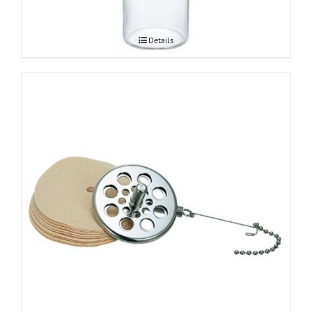
Details
Hario Syphon paberfiltri adapter