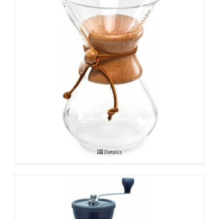
Chemex kohvikann 6tassi
Details