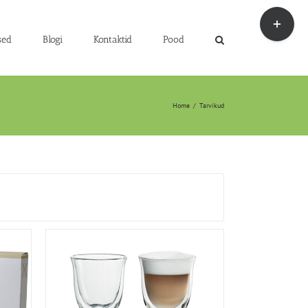
Toggle
Sliding
Bar
sed
Blogi
Kontaktid
Pood
Area
Home
/
Tarvikud