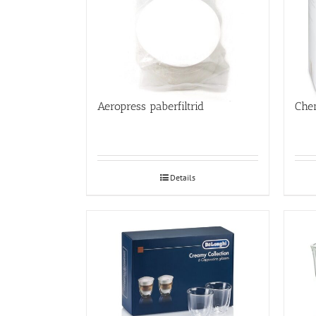
Aeropress paberfiltrid
Chem
Details