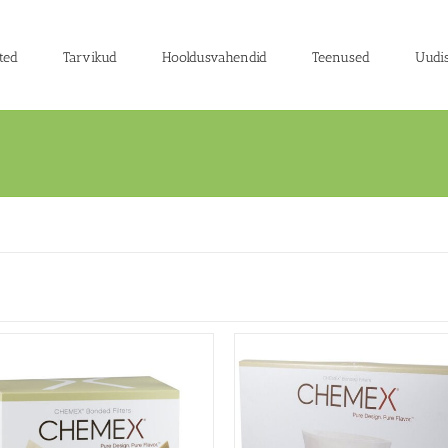
ted
Tarvikud
Hooldusvahendid
Teenused
Uudi