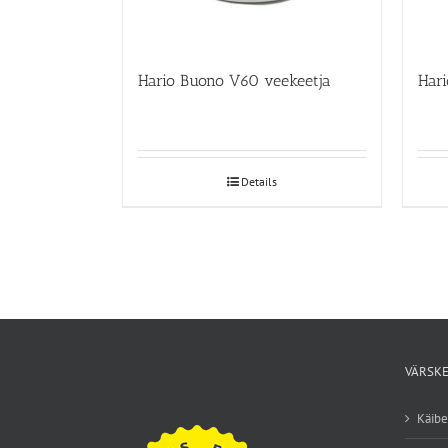
Hario Buono V60 veekeetja
Details
VÄRSKE
Käib