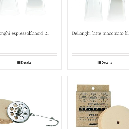
DeLonghi espressoklaasid 2-ne komplekt
DeLonghi latte 
Details
Details