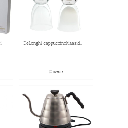
i
DeLonghi cappuccinoklaasid 2-ne komplekt
Details