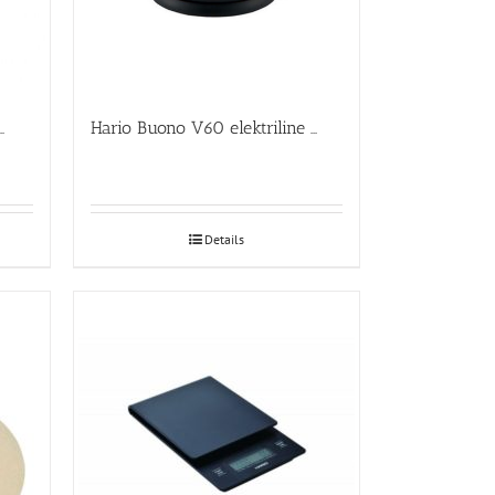
macchiato klaasid 2-ne komplekt
Hario Buono V60 elektriline veekeetja
Details