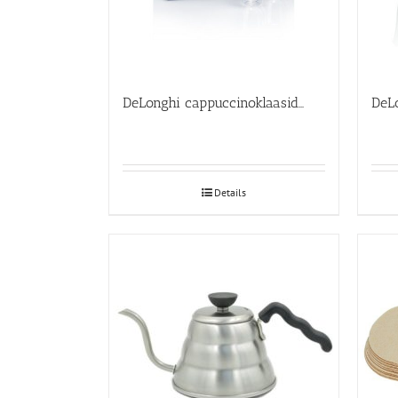
DeLonghi cappuccinoklaasid 6-ne komplekt
Details