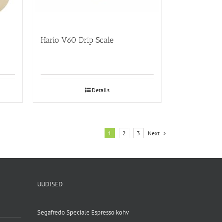
Hario V60 Drip Scale
Details
1
2
3
Next
UUDISED
Segafredo Speciale Espresso kohv