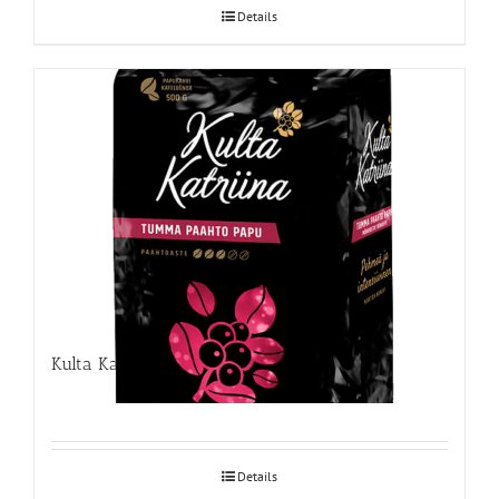
Details
Kulta Katriina kohvioad 500g
Details