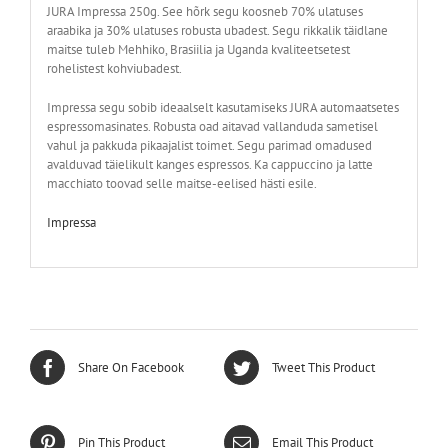
JURA Impressa 250g. See hõrk segu koosneb 70% ulatuses
araabika ja 30% ulatuses robusta ubadest. Segu rikkalik täidlane
maitse tuleb Mehhiko, Brasiilia ja Uganda kvaliteetsetest
rohelistest kohviubadest.
Impressa segu sobib ideaalselt kasutamiseks JURA automaatsetes
espressomasinates. Robusta oad aitavad vallanduda sametisel
vahul ja pakkuda pikaajalist toimet. Segu parimad omadused
avalduvad täielikult kanges espressos. Ka cappuccino ja latte
macchiato toovad selle maitse-eelised hästi esile.
Impressa
Share On Facebook
Tweet This Product
Pin This Product
Email This Product