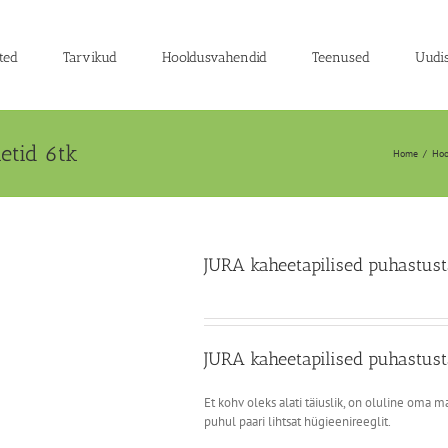
ted
Tarvikud
Hooldusvahendid
Teenused
Uudi
etid 6tk
Home
/
Hoo
JURA kaheetapilised puhastust
JURA kaheetapilised puhastust
Et kohv oleks alati täiuslik, on oluline oma m
puhul paari lihtsat hügieenireeglit.