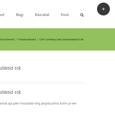
Toggle
Sliding
Bar
sed
Blogi
Kontaktid
Pood
Area
ldusvahendid
/
Puhastustabletid
/
JURA kaheetapilised puhastustabletid 6tk
abletid 6tk
abletid 6tk
asinat iga päev hooldada ning järgida piima, kohvi ja vee