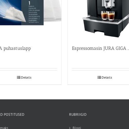
A puhastuslapp
Espressomasin JURA GIGA X8 Profe
Details
Details
D POSTITUSED
RUBRIIGID
emaks
Blogi