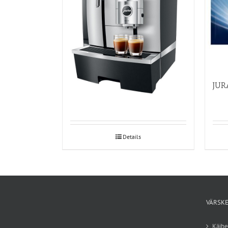
Espressomasin JURA GIGA X3 Professional
JUR
Details
VÄRSKE
Käib