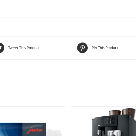
Tweet This Product
Pin This Product