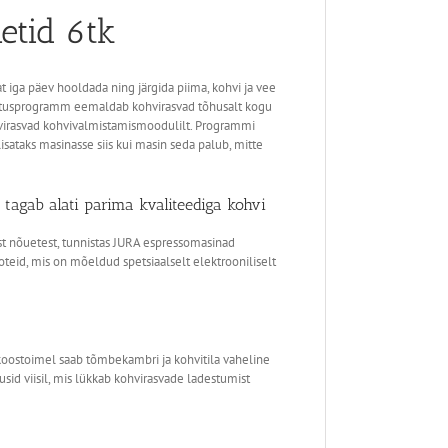
etid 6tk
at iga päev hooldada ning järgida piima, kohvi ja vee
uhatusprogramm eemaldab kohvirasvad tõhusalt kogu
virasvad kohvivalmistamismoodulilt. Programmi
lisataks masinasse siis kui masin seda palub, mitte
tagab alati parima kvaliteediga kohvi
t nõuetest, tunnistas JURA espressomasinad
teid, mis on mõeldud spetsiaalselt elektrooniliselt
 koostoimel saab tõmbekambri ja kohvitila vaheline
usid viisil, mis lükkab kohvirasvade ladestumist