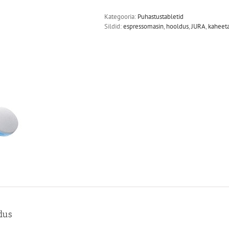
Kategooria:
Puhastustabletid
Sildid:
espressomasin
,
hooldus
,
JURA
,
kaheeta
ldus