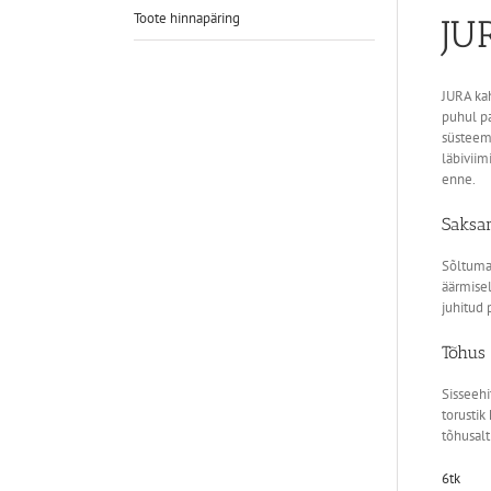
Toote hinnapäring
JU
JURA kah
puhul pa
süsteem
läbiviim
enne.
Saksam
Sõltumat
äärmisel
juhitud 
Tõhus 
Sisseehi
torustik
tõhusalt
6tk