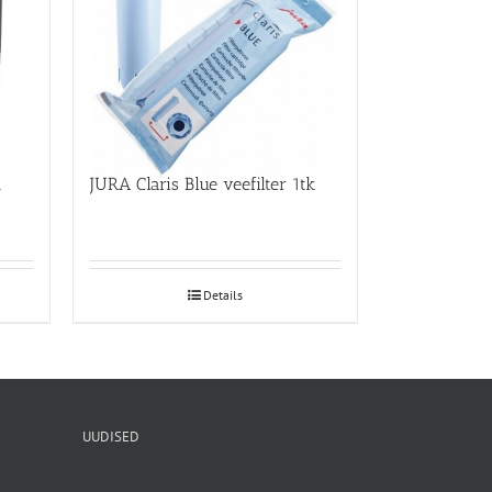
ssional
JURA Claris Blue veefilter 1tk
Details
UUDISED