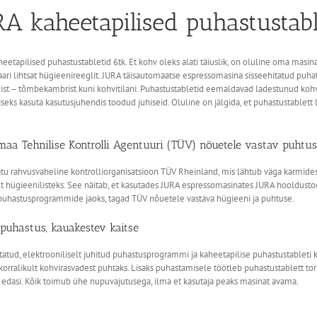
RA kaheetapilised puhastustabl
eetapilised puhastustabletid 6tk. Et kohv oleks alati täiuslik, on oluline oma masin
ari lihtsat hügieenireeglit. JURA täisautomaatse espressomasina sisseehitatud p
ist – tõmbekambrist kuni kohvitilani. Puhastustabletid eemaldavad ladestunud koh
iseks kasuta kasutusjuhendis toodud juhiseid. Oluline on jälgida, et puhastustablett 
aa Tehnilise Kontrolli Agentuuri (TÜV) nõuetele vastav puhtus 
u rahvusvaheline kontrolliorganisatsioon TÜV Rheinland, mis lähtub väga karmides
t hügieenilisteks. See näitab, et kasutades JURA espressomasinates JURA hooldustoo
puhastusprogrammide jaoks, tagad TÜV nõuetele vastava hügieeni ja puhtuse.
puhastus, kauakestev kaitse
tatud, elektrooniliselt juhitud puhastusprogrammi ja kaheetapilise puhastustableti
 korralikult kohvirasvadest puhtaks. Lisaks puhastamisele töötleb puhastustablett tor
 edasi. Kõik toimub ühe nupuvajutusega, ilma et kasutaja peaks masinat avama.