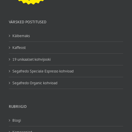
VÄRSKED POSTITUSED
Käibemaks
Kaffeost
19 unikaalset kohvijooki
Segafredo Speciale Espresso kohvioad
Segafredo Organic kohvioad
RUBRIIGID
Blogi