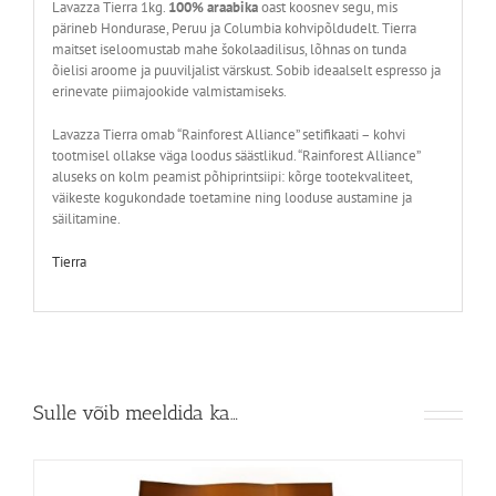
Lavazza Tierra 1kg.
100% araabika
oast koosnev segu, mis
pärineb Hondurase, Peruu ja Columbia kohvipõldudelt. Tierra
maitset iseloomustab mahe šokolaadilisus, lõhnas on tunda
õielisi aroome ja puuviljalist värskust. Sobib ideaalselt espresso ja
erinevate piimajookide valmistamiseks.
Lavazza Tierra omab “Rainforest Alliance” setifikaati – kohvi
tootmisel ollakse väga loodus säästlikud. “Rainforest Alliance”
aluseks on kolm peamist põhiprintsiipi: kõrge tootekvaliteet,
väikeste kogukondade toetamine ning looduse austamine ja
säilitamine.
Tierra
Sulle võib meeldida ka…