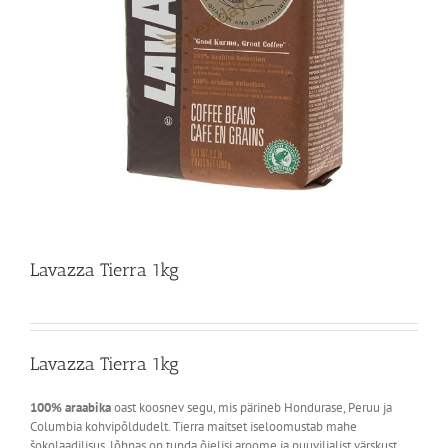
Lavazza Tierra 1kg
Lavazza Tierra 1kg
100% araabika
oast koosnev segu, mis pärineb Hondurase, Peruu ja
Columbia kohvipõldudelt. Tierra maitset iseloomustab mahe
šokolaadilisus, lõhnas on tunda õielisi aroome ja puuviljalist värskust.