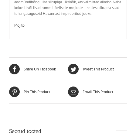
aedmündihõngulise siirupiga. Ükskõik, kas valmistad alkoholivaba
kokteili või lisad rummi tõelisele mojitole – sellest siirupist saad
teha igasuguseid Havannast inspireeritud jooke.
Mojito
Share On Facebook
Tweet This Product
Pin This Product
Email This Product
Seotud tooted