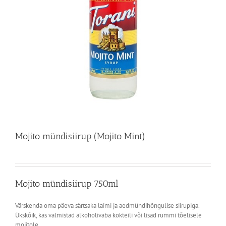
Mojito mündisiirup (Mojito Mint)
Mojito mündisiirup 750ml
Värskenda oma päeva särtsaka laimi ja aedmündihõngulise siirupiga.
Ükskõik, kas valmistad alkoholivaba kokteili või lisad rummi tõelisele
mojitole