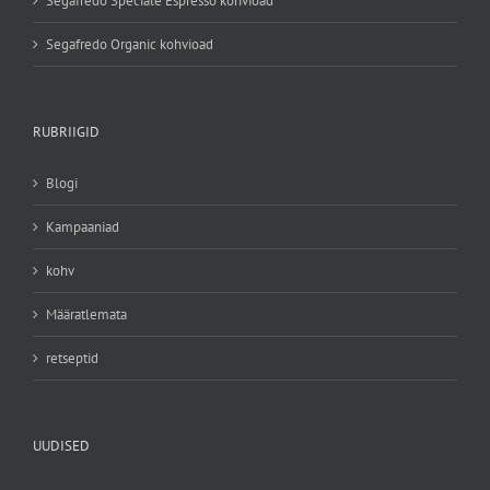
Segafredo Speciale Espresso kohvioad
Segafredo Organic kohvioad
RUBRIIGID
Blogi
Kampaaniad
kohv
Määratlemata
retseptid
UUDISED