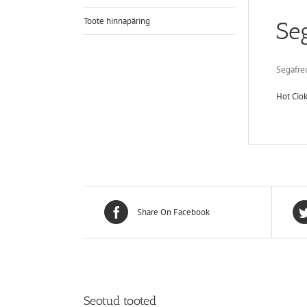
Toote hinnapäring
Se
Segafred
Hot Cio
Share On Facebook
Seotud tooted