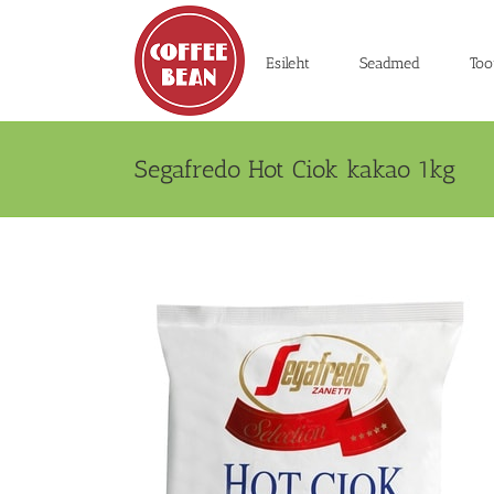
Skip
to
content
Esileht
Seadmed
Too
Segafredo Hot Ciok kakao 1kg