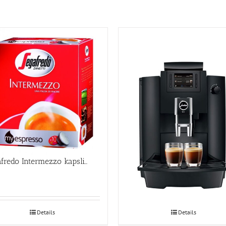
Segafredo Intermezzo kapslid
Espressomasin JURA WE6
Details
Details