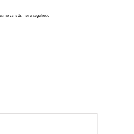
simo zanetti
,
meira
,
segafredo