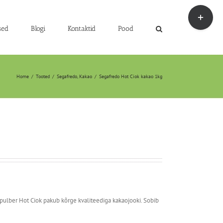
Toggle
Sliding
Bar
sed
Blogi
Kontaktid
Pood
Area
Home
/
Tooted
/
Segafredo
,
Kakao
/
Segafredo Hot Ciok kakao 1kg
pulber Hot Ciok pakub kõrge kvaliteediga kakaojooki. Sobib