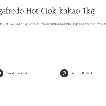
gafredo Hot Ciok kakao 1kg
o Hot Ciok kakao 1kg. Vees lahustuv madala rasvasisaldusega kakaopulber Hot Ciok
k
Tweet This Product
Pin This Product