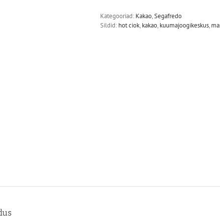
Kategooriad:
Kakao
,
Segafredo
Sildid:
hot ciok
,
kakao
,
kuumajoogikeskus
,
mas
ldus