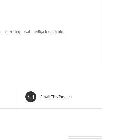
 pakub kõrge kvaliteediga kakaojooki.
Email This Product