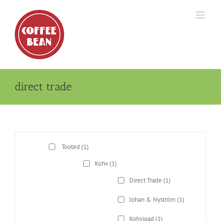
Skip
to
content
direct trade
Tooted
(1)
Kohv
(1)
Direct Trade
(1)
Johan & Nyström
(1)
Kohvioad
(1)