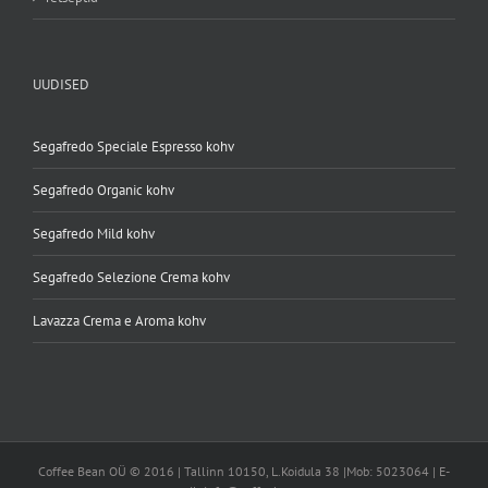
UUDISED
Segafredo Speciale Espresso kohv
Segafredo Organic kohv
Segafredo Mild kohv
Segafredo Selezione Crema kohv
Lavazza Crema e Aroma kohv
Coffee Bean OÜ © 2016 | Tallinn 10150, L.Koidula 38 |Mob: 5023064 | E-