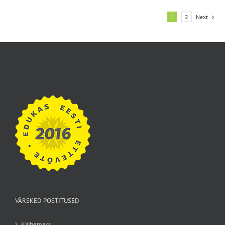
1
2
Next
VÄRSKED POSTITUSED
Käibemaks