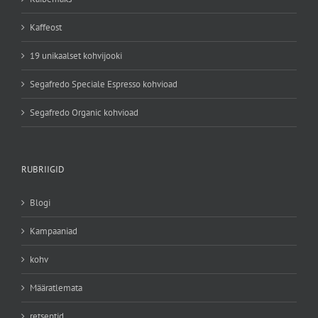
Kaffeost
19 unikaalset kohvijooki
Segafredo Speciale Espresso kohvioad
Segafredo Organic kohvioad
RUBRIIGID
Blogi
Kampaaniad
kohv
Määratlemata
retseptid