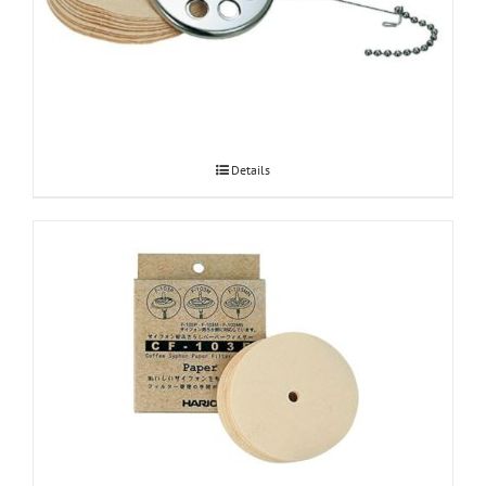
Hario Syphon paberfiltri adapter
Details