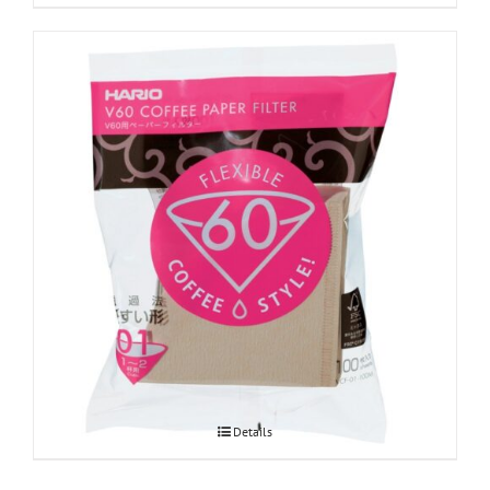
Hario V60 paberfiltrid Misarashi 01
Details