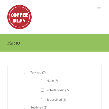
Skip
to
content
Hario
Tarvikud
(7)
Hario
(7)
Kohvitarvikud
(7)
Teetarvikud
(2)
Seadmed
(8)