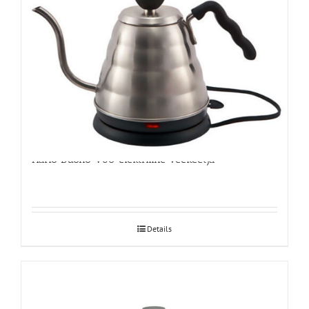
Hario Buono V60 elektriline veekeetja
Details