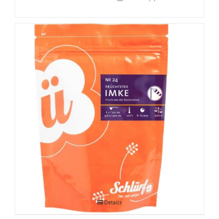
Imke õuna-marjatee
Details