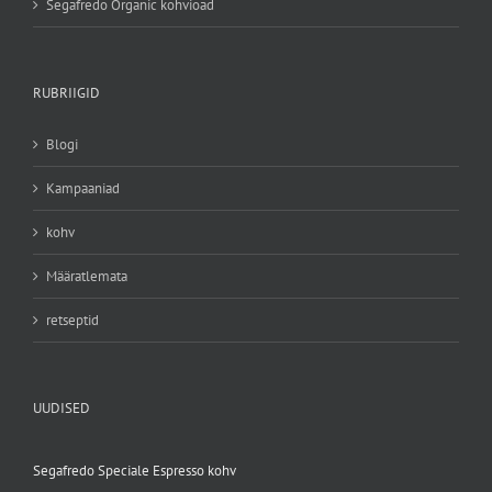
Segafredo Organic kohvioad
RUBRIIGID
Blogi
Kampaaniad
kohv
Määratlemata
retseptid
UUDISED
Segafredo Speciale Espresso kohv