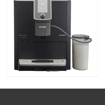
Espressomasin CafeRomatica Nivona
Details