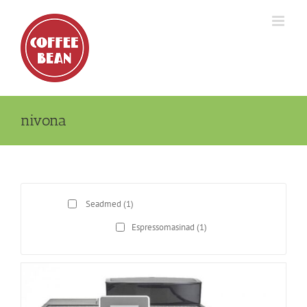
Skip
to
content
nivona
Seadmed
(1)
Espressomasinad
(1)