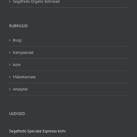
Segafredo Organic kohvioad
RUBRIIGID
Blogi
Kampaaniad
kohv
Määratlemata
retseptid
UUDISED
Segafredo Speciale Espresso kohv