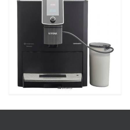
Espressomasin CafeRomatica Nivona
Details