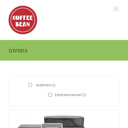
Skip
to
content
nivona
Seadmed
(1)
Espressomasinad
(1)