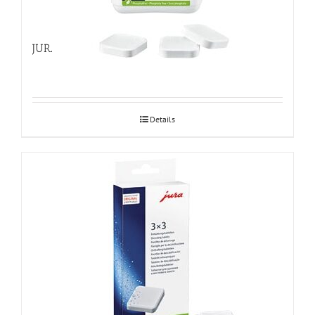
JURA katlakivieemaldustabletid 36tk
Details