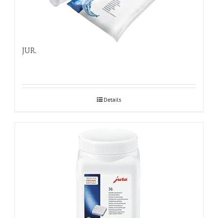
JURA Claris White veefilter 4tk pakis
Details