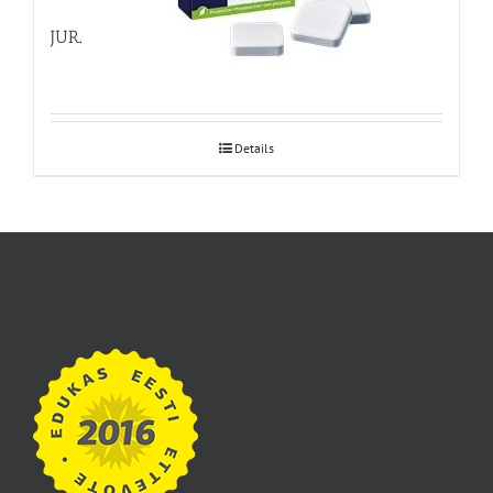
JURA katlakivieemaldustabletid 3pesu
Details