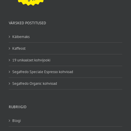
VÄRSKED POSTITUSED
Käibemaks
Kaffeost
19 unikaalset kohvijooki
Segafredo Speciale Espresso kohvioad
Segafredo Organic kohvioad
RUBRIIGID
Blogi