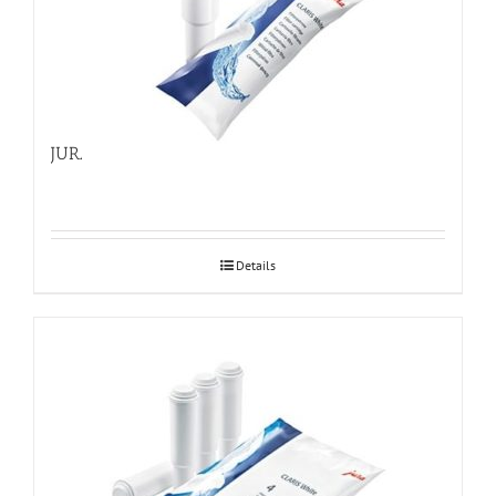
JURA Claris White veefilter 1tk
Details