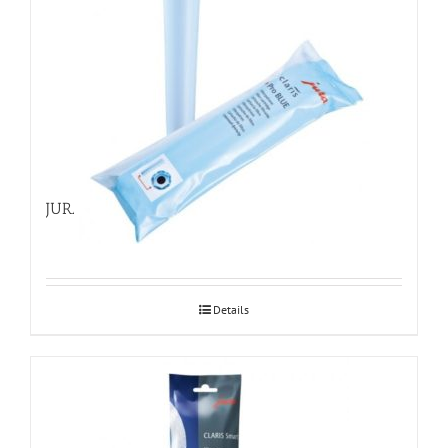
JURA Claris Pro Blue veefilter 1tk
Details