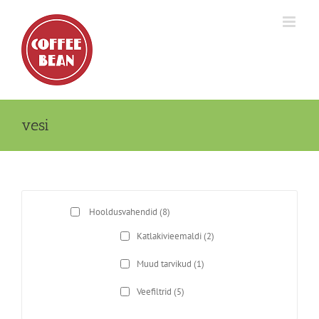
Skip
to
content
vesi
Hooldusvahendid
(8)
Katlakivieemaldi
(2)
Muud tarvikud
(1)
Veefiltrid
(5)