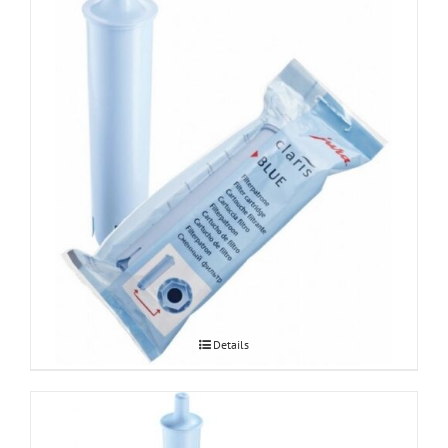
JURA Claris Blue veefilter 1tk
Details