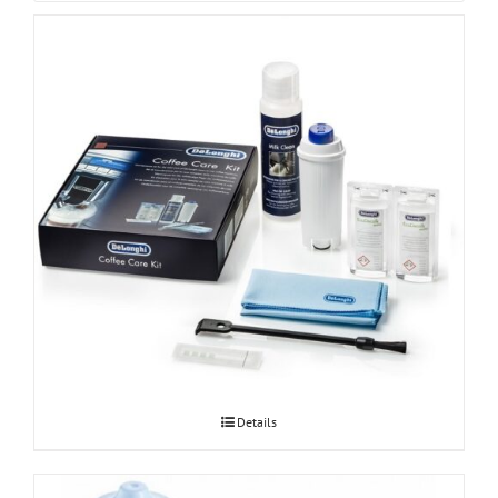
DeLonghi coffee care komplekt
Details