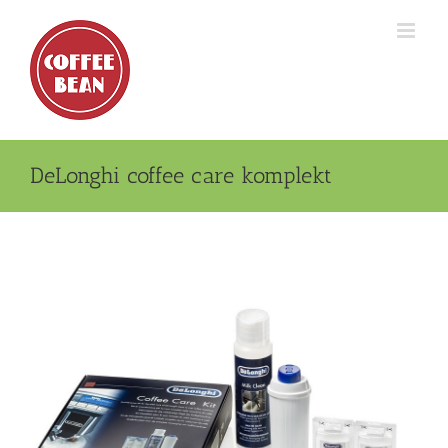
Skip
to
content
DeLonghi coffee care komplekt