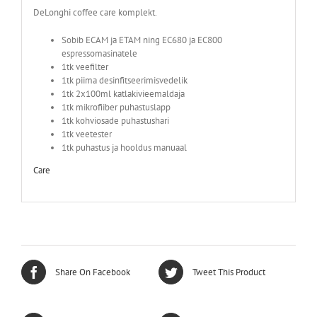
DeLonghi coffee care komplekt.
Sobib ECAM ja ETAM ning EC680 ja EC800
espressomasinatele
1tk veefilter
1tk piima desinfitseerimisvedelik
1tk 2x100ml katlakivieemaldaja
1tk mikrofiiber puhastuslapp
1tk kohviosade puhastushari
1tk veetester
1tk puhastus ja hooldus manuaal
Care
Share On Facebook
Tweet This Product