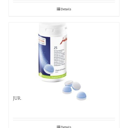
Details
JURA kaheetapilised puhastustabletid 25tk
Details