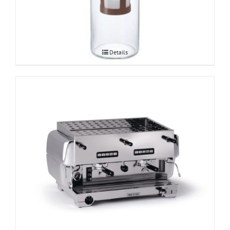
Hario Cold Brew Coffee
Details
La San Marco 80L, 2 grupiline