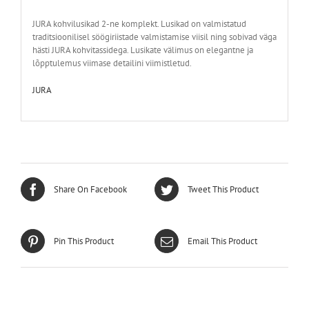
JURA kohvilusikad 2-ne komplekt. Lusikad on valmistatud
traditsioonilisel söögiriistade valmistamise viisil ning sobivad väga
hästi JURA kohvitassidega. Lusikate välimus on elegantne ja
lõpptulemus viimase detailini viimistletud.
JURA
Share On Facebook
Tweet This Product
Pin This Product
Email This Product