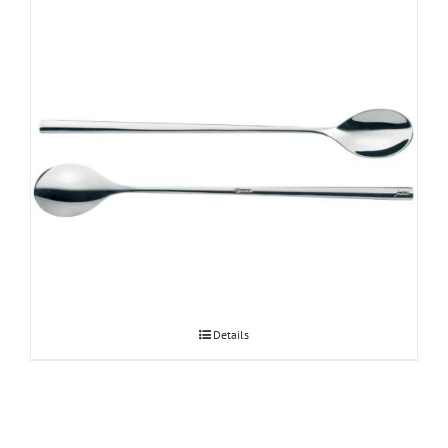
JURA Latte Macchiato lusikad
Details