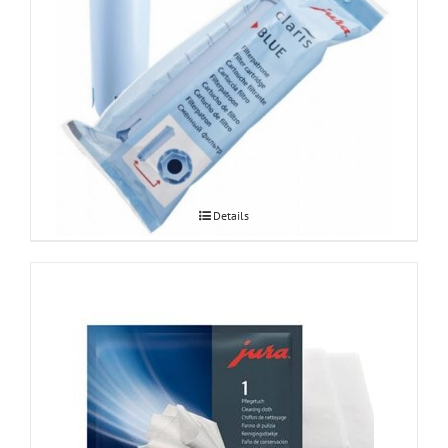
JURA Claris Blue veefilter 1tk
Details