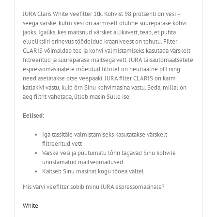
JURA Claris White veefilter 1tk. Kohvist 98 protsenti on vesi –
seega värske, külm vesi on äärmiselt oluline suurepärase kohvi
jaoks. Igaüks, kes maitsnud värsket allikavett, teab, et puhta
elueliksiiri erinevus töödeldud kraaniveest on tohutu. Filter
CLARIS võimaldab tee ja kohvi valmistamiseks kasutada värskelt
filtreeritud ja suurepärase maitsega vett. JURA täisautomaatsetele
espressomasinatele mõeldud filtritel on neutraalne pH ning
need asetatakse otse veepaaki. JURA filter CLARIS on karm
katlakivi vastu, kuid õrn Sinu kohvimasina vastu. Seda, millal on
aeg filtrit vahetada, ütleb masin Sulle ise.
Eelised:
Iga tassitäie valmistamiseks kasutatakse värskelt
filtreeritud vett
Värske vesi ja puutumatu lõhn tagavad Sinu kohvile
unustamatud maitseomadused
Kaitseb Sinu masinat kogu tööea vältel
Mis värvi veefilter sobib minu JURA espressomasinale?
White