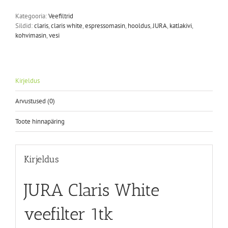
Kategooria:
Veefiltrid
Sildid:
claris
,
claris white
,
espressomasin
,
hooldus
,
JURA
,
katlakivi
,
kohvimasin
,
vesi
Kirjeldus
Arvustused (0)
Toote hinnapäring
Kirjeldus
JURA Claris White
veefilter 1tk