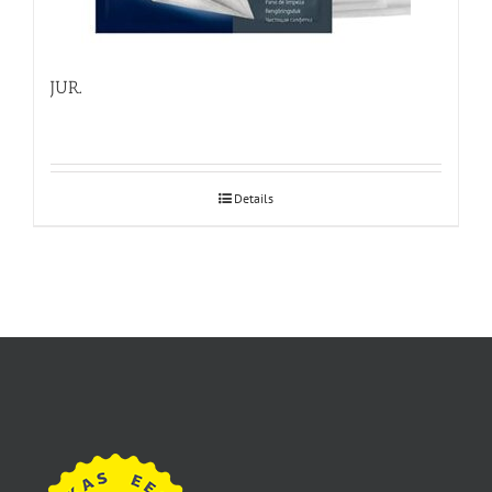
JURA puhastuslapp
Details