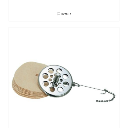
Details
Hario Syphon paberfiltri adapter