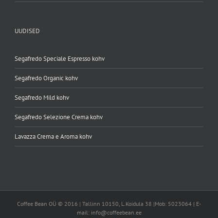
UUDISED
Segafredo Speciale Espresso kohv
Segafredo Organic kohv
Segafredo Mild kohv
Segafredo Selezione Crema kohv
Lavazza Crema e Aroma kohv
Coffee Bean OÜ © 2016 | Tallinn 10150, L.Koidula 38 |Mob: 5023064 | E-
mail: info@coffeebean.ee