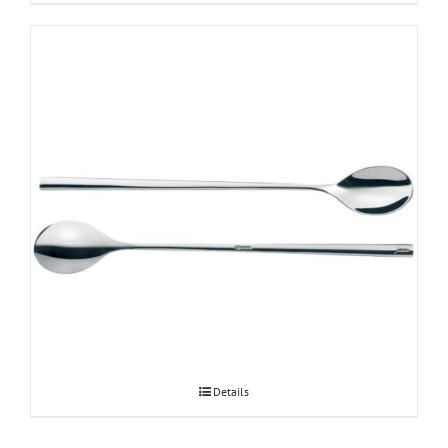
JURA Latte Macchiato lusikad
Details