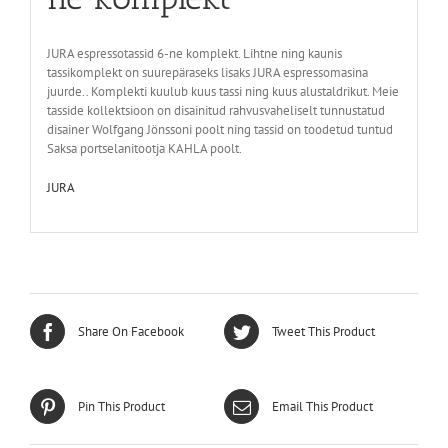
JURA espressotassid 6-ne komplekt. Lihtne ning kaunis
tassikomplekt on suurepäraseks lisaks JURA espressomasina
juurde.. Komplekti kuulub kuus tassi ning kuus alustaldrikut. Meie
tasside kollektsioon on disainitud rahvusvaheliselt tunnustatud
disainer Wolfgang Jönssoni poolt ning tassid on toodetud tuntud
Saksa portselanitootja KAHLA poolt.
JURA
Share On Facebook
Tweet This Product
Pin This Product
Email This Product