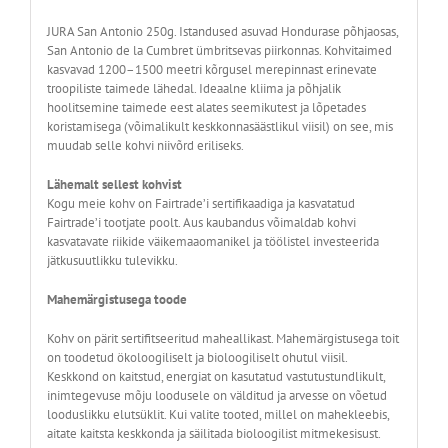
JURA San Antonio 250g. Istandused asuvad Hondurase põhjaosas,
San Antonio de la Cumbret ümbritsevas piirkonnas. Kohvitaimed
kasvavad 1200–1500 meetri kõrgusel merepinnast erinevate
troopiliste taimede lähedal. Ideaalne kliima ja põhjalik
hoolitsemine taimede eest alates seemikutest ja lõpetades
koristamisega (võimalikult keskkonnasäästlikul viisil) on see, mis
muudab selle kohvi niivõrd eriliseks.
Lähemalt sellest kohvist
Kogu meie kohv on Fairtrade’i sertifikaadiga ja kasvatatud
Fairtrade’i tootjate poolt. Aus kaubandus võimaldab kohvi
kasvatavate riikide väikemaaomanikel ja töölistel investeerida
jätkusuutlikku tulevikku.
Mahemärgistusega toode
Kohv on pärit sertifitseeritud maheallikast. Mahemärgistusega toit
on toodetud ökoloogiliselt ja bioloogiliselt ohutul viisil.
Keskkond on kaitstud, energiat on kasutatud vastutustundlikult,
inimtegevuse mõju loodusele on välditud ja arvesse on võetud
looduslikku elutsüklit. Kui valite tooted, millel on mahekleebis,
aitate kaitsta keskkonda ja säilitada bioloogilist mitmekesisust.