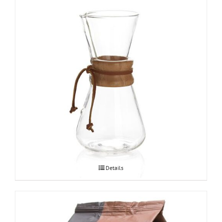
Chemex kohvikann 3tassi
Details